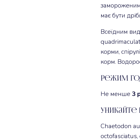
замороженими
має бути дріб
Всеїдним вида
quadrimaculat
корми, спірул
корм. Водорос
Режим го
Не менше
3 
Уникайте 
Chaetodon aust
octofasciatus,