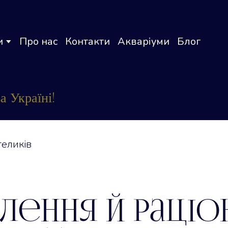
и
Про нас
Контакти
Акваріуми
Блог
 Україні!
лення й раціо