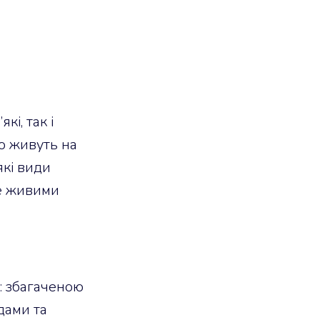
кі, так і
що живуть на
які види
ше живими
: збагаченою
дами та