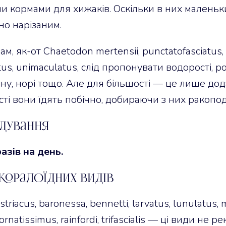
 кормами для хижаків. Оскільки в них маленьк
но нарізаним.
м, як-от Chaetodon mertensii, punctatofasciatus,
us, unimaculatus, слід пропонувати водорості, р
іну, норі тощо. Але для більшості — це лише до
ті вони їдять побічно, добираючи з них ракопод
дування
разів на день.
коралоїдних видів
riacus, baronessa, bennetti, larvatus, lunulatus, 
 ornatissimus, rainfordi, trifascialis — ці види не