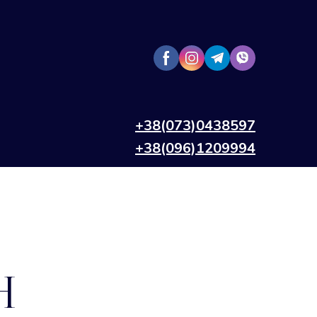
+38(073)0438597
+38(096)1209994
н