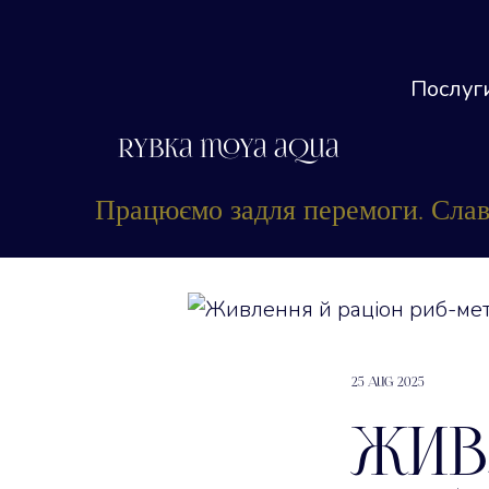
Послуг
RYbka moya aqua
Працюємо задля перемоги. Слава
25 Aug 2025
Жив