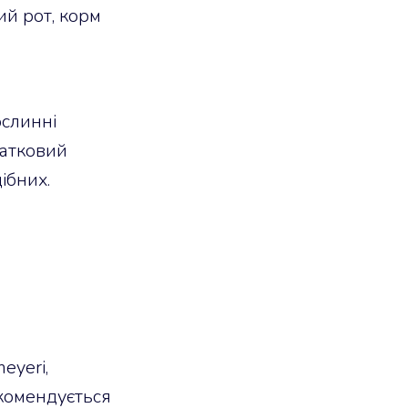
ий рот, корм
ослинні
датковий
ібних.
meyeri,
 рекомендується