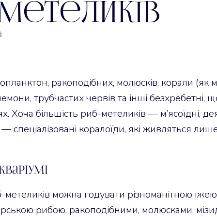
-метеликів
й
опланктон, ракоподібних, молюсків, корали (як м’я
анемони, трубчастих червів та інші безхребетні, 
. Хоча більшість риб-метеликів — м’ясоїдні, де
ші — спеціалізовані коралоїди, які живляться ли
кваріумі
б-метеликів можна годувати різноманітною їжею
орською рибою, ракоподібними, молюсками, мізи