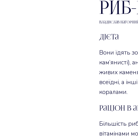
риб
Владислав Нагорни
Дієта
Вони їдять зо
кам’янисті), 
живих каменях
всеїдні, а ін
коралами.
Раціон в а
Більшість ри
вітамінами м