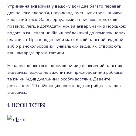
Утримання акваріума у ​​вашому домі дає багато переваг
для вашого здоров'я, наприклад, зменшує стрес і знижує
кров'яний тиск. За резервуарами з присною водою, як
правило, легше доглядати, ніж за акваріумами з морською
водою, а їхні тварини більш поблажливі до помилок нових
власників. Прісноводні риби мають свій власний чудовий
вибір різнокольорових і унікальних видів, які створюють
ваш акваріум процвітаючим.
Незалежно від того, новачок ви чи досвідчений власник
акваріума, важко не захопитися присноводними рибками
та їхніми індивідуальними особливостями. Давайте
розглянемо 10 найкращих присноводних риб для вашого
акваріума.
1. Неон Тетра