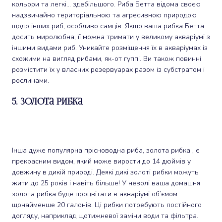
кольори та легкі… здебільшого. Риба Бетта відома своєю
надзвичайно територіальною та агресивною природою
щодо інших риб, особливо самців. Якщо ваша рибка Бетта
досить миролюбна, її можна тримати у великому акваріумі з
іншими видами риб. Уникайте розміщення їх в акваріумах із
схожими на вигляд рибами, як-от гуппі. Ви також повинні
розмістити їх у власних резервуарах разом із субстратом і
рослинами.
5. Золота рибка
Інша дуже популярна прісноводна риба, золота рибка , є
прекрасним видом, який може вирости до 14 дюймів у
довжину в дикій природі. Деякі дикі золоті рибки можуть
жити до 25 років і навіть більше! У неволі ваша домашня
золота рибка буде процвітати в акваріумі об’ємом
щонайменше 20 галонів. Ці рибки потребують постійного
догляду, наприклад щотижневої заміни води та фільтра.