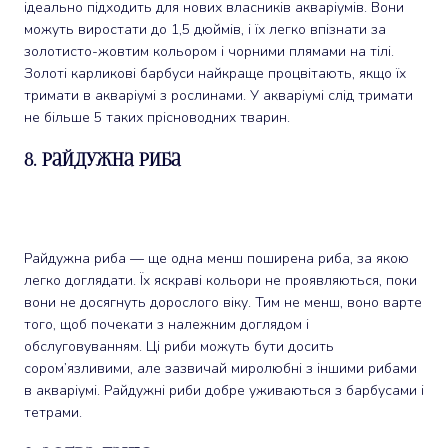
ідеально підходить для нових власників акваріумів. Вони
можуть виростати до 1,5 дюймів, і їх легко впізнати за
золотисто-жовтим кольором і чорними плямами на тілі.
Золоті карликові барбуси найкраще процвітають, якщо їх
тримати в акваріумі з рослинами. У акваріумі слід тримати
не більше 5 таких прісноводних тварин.
8. Райдужна риба
Райдужна риба — ще одна менш поширена риба, за якою
легко доглядати. Їх яскраві кольори не проявляються, поки
вони не досягнуть дорослого віку. Тим не менш, воно варте
того, щоб почекати з належним доглядом і
обслуговуванням. Ці риби можуть бути досить
сором’язливими, але зазвичай миролюбні з іншими рибами
в акваріумі. Райдужні риби добре уживаються з барбусами і
тетрами.