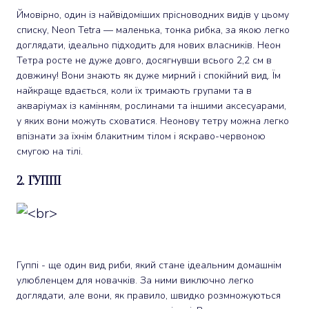
Ймовірно, один із найвідоміших прісноводних видів у цьому
списку, Neon Tetra — маленька, тонка рибка, за якою легко
доглядати, ідеально підходить для нових власників. Неон
Тетра росте не дуже довго, досягнувши всього 2,2 см в
довжину! Вони знають як дуже мирний і спокійний вид. Їм
найкраще вдається, коли їх тримають групами та в
акваріумах із камінням, рослинами та іншими аксесуарами,
у яких вони можуть сховатися. Неонову тетру можна легко
впізнати за їхнім блакитним тілом і яскраво-червоною
смугою на тілі.
2. Гуппі
Гуппі - ще один вид риби, який стане ідеальним домашнім
улюбленцем для новачків. За ними виключно легко
доглядати, але вони, як правило, швидко розмножуються