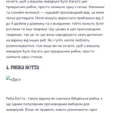
хочете, щоб у вашому акваріумі було багато цих
прекрасних рибок, просто залиште одну статью. Маленькі
та спокійні молінезії — чудовий прісноводний вид, за яким
легко доглядати. Молії можуть виростати приблизно від 3
до 4 дюймів у довжину та є всеїдними, тобто можуть бути
рослини та інші тварини. Що цікаво в цих присноводних
тваринах, так це те, що вони народжують своїх дитинчат,
на відміну від інших риб. Як і гуппі, моллії люблять
розмножуватися, тож якщо ви не хочете, щоб у вашому
акваріумі було багато цих прекрасних рибок, просто
залиште одну статью.
4. Рибка Бетта
Риба Бетта , також відома як сіамська бійцівська рибка, є
ще одним популярним прісноводним вибором для
акваріумів. Вони, як правило, мають різноманітні гарні