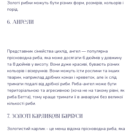
Золоті рибки можуть бути різних форм, розмірів, кольорів і
порід.
6. Ангели
Представник сімейства цихлід, ангел — популярна
прісноводна риба, яка може досягати 6 дюймів у довжину
та 8 дюймів у висоту. Вони дуже красиві, бувають різних
кольорів і візерунків. Вони можуть їсти рослини та інших
тварин, наприклад дрібних комах і креветок, але їх слід
тримати подалі від дрібної риби. Риба-ангел може бути
територіальною та агресивною (хоча не на такому рівні, як
риба Бетта), тому краще тримати її в акваріумі без великої
кількості риби.
7. Золоті карликові барбуси
Золотистий карлик - це менш відома прісноводна риба, яка