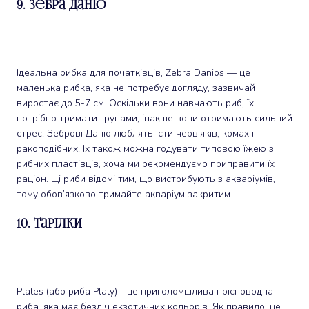
9. Зебра Даніо
Ідеальна рибка для початківців, Zebra Danios — це
маленька рибка, яка не потребує догляду, зазвичай
виростає до 5-7 см. Оскільки вони навчають риб, їх
потрібно тримати групами, інакше вони отримають сильний
стрес. Зеброві Даніо люблять їсти черв'яків, комах і
ракоподібних. Їх також можна годувати типовою їжею з
рибних пластівців, хоча ми рекомендуємо приправити їх
раціон. Ці риби відомі тим, що вистрибують з акваріумів,
тому обов’язково тримайте акваріум закритим.
10. Тарілки
Plates (або риба Platy) - це приголомшлива прісноводна
риба, яка має безліч екзотичних кольорів. Як правило, це