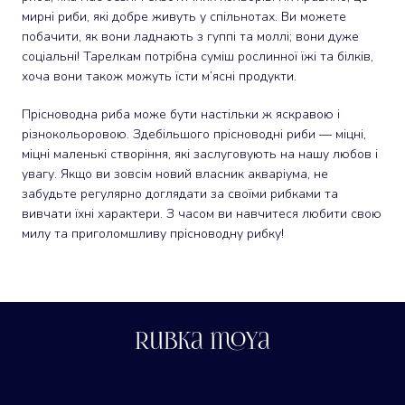
мирні риби, які добре живуть у спільнотах. Ви можете
побачити, як вони ладнають з гуппі та моллі; вони дуже
соціальні! Тарелкам потрібна суміш рослинної їжі та білків,
хоча вони також можуть їсти м’ясні продукти.
Прісноводна риба може бути настільки ж яскравою і
різнокольоровою. Здебільшого прісноводні риби — міцні,
міцні маленькі створіння, які заслуговують на нашу любов і
увагу. Якщо ви зовсім новий власник акваріума, не
забудьте регулярно доглядати за своїми рибками та
вивчати їхні характери. З часом ви навчитеся любити свою
милу та приголомшливу прісноводну рибку!
Rubka moya