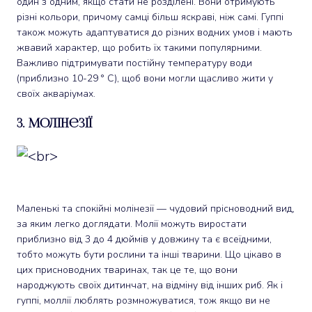
один з одним, якщо стати не розділені. Вони отримують
різні кольори, причому самці більш яскраві, ніж самі. Гуппі
також можуть адаптуватися до різних водних умов і мають
жвавий характер, що робить їх такими популярними.
Важливо підтримувати постійну температуру води
(приблизно 10-29 ° C), щоб вони могли щасливо жити у
своїх акваріумах.
3. Молінезії
Маленькі та спокійні молінезії — чудовий прісноводний вид,
за яким легко доглядати. Молії можуть виростати
приблизно від 3 до 4 дюймів у довжину та є всеїдними,
тобто можуть бути рослини та інші тварини. Що цікаво в
цих присноводних тваринах, так це те, що вони
народжують своїх дитинчат, на відміну від інших риб. Як і
гуппі, моллії люблять розмножуватися, тож якщо ви не