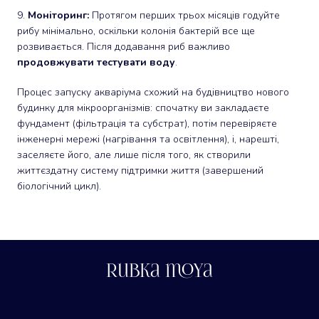
9.
Моніторинг:
Протягом перших трьох місяців годуйте
рибу мінімально, оскільки колонія бактерій все ще
розвивається. Після додавання риб важливо
продовжувати тестувати воду
.
Процес запуску акваріума схожий на будівництво нового
будинку для мікроорганізмів: спочатку ви закладаєте
фундамент (фільтрація та субстрат), потім перевіряєте
інженерні мережі (нагрівання та освітлення), і, нарешті,
заселяєте його, але лише після того, як створили
життєздатну систему підтримки життя (завершений
біологічний цикл).
Rubka moya