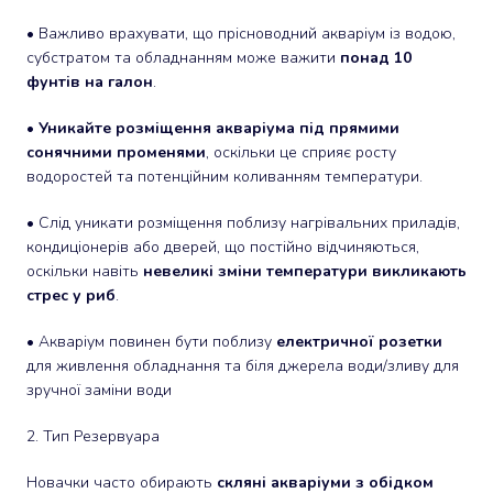
• Важливо врахувати, що прісноводний акваріум із водою,
субстратом та обладнанням може важити
понад 10
фунтів на галон
.
•
Уникайте розміщення акваріума під прямими
сонячними променями
, оскільки це сприяє росту
водоростей та потенційним коливанням температури.
• Слід уникати розміщення поблизу нагрівальних приладів,
кондиціонерів або дверей, що постійно відчиняються,
оскільки навіть
невеликі зміни температури викликають
стрес у риб
.
• Акваріум повинен бути поблизу
електричної розетки
для живлення обладнання та біля джерела води/зливу для
зручної заміни води
2. Тип Резервуара
Новачки часто обирають
скляні акваріуми з обідком