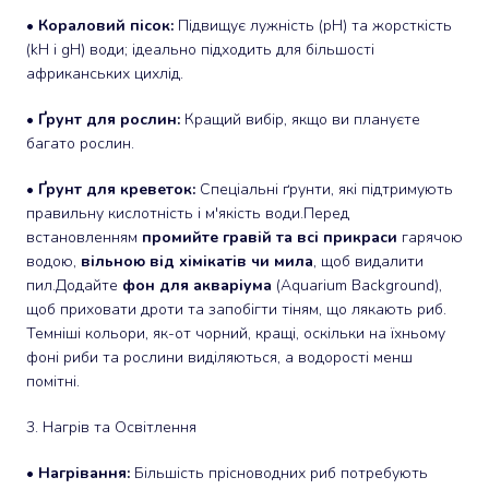
•
Кораловий пісок:
Підвищує лужність (pH) та жорсткість
(kH і gH) води; ідеально підходить для більшості
африканських цихлід.
•
Ґрунт для рослин:
Кращий вибір, якщо ви плануєте
багато рослин.
•
Ґрунт для креветок:
Спеціальні ґрунти, які підтримують
правильну кислотність і м'якість води.Перед
встановленням
промийте гравій та всі прикраси
гарячою
водою,
вільною від хімікатів чи мила
, щоб видалити
пил.Додайте
фон для акваріума
(Aquarium Background),
щоб приховати дроти та запобігти тіням, що лякають риб.
Темніші кольори, як-от чорний, кращі, оскільки на їхньому
фоні риби та рослини виділяються, а водорості менш
помітні.
3. Нагрів та Освітлення
•
Нагрівання:
Більшість прісноводних риб потребують