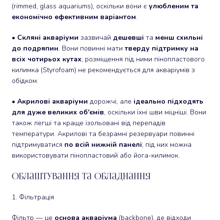
(rimmed, glass aquariums), оскільки вони є
улюбленим та
економічно ефективним варіантом
.
•
Скляні акваріуми
зазвичай
дешевші
та
менш схильні
до подряпин
. Вони повинні мати
тверду підтримку на
всіх чотирьох кутах
; розміщення під ними пінопластового
килимка (Styrofoam) не рекомендується для акваріумів з
обідком.
•
Акрилові акваріуми
дорожчі, але
ідеально підходять
для дуже великих об'ємів
, оскільки їхні шви міцніші. Вони
також легші та краще ізольовані від перепадів
температури. Акрилові та безрамні резервуари повинні
підтримуватися
по всій нижній панелі
; під них можна
використовувати пінопластовий або йога-килимок.
Облаштування та Обладнання
1. Фільтрація
Фільтр — це
основа акваріума
(backbone), де відходи