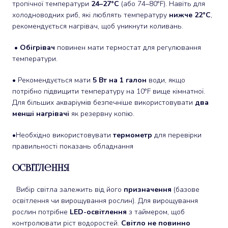
тропічної температури
24–27°C
(або 74–80°F). Навіть для
холодноводних риб, які люблять температуру
нижче 22°C
,
рекомендується нагрівач, щоб уникнути коливань.
•
Обігрівач
повинен мати термостат для регулювання
температури.
• Рекомендується мати
5 Вт на 1 галон
води, якщо
потрібно підвищити температуру на 10°F вище кімнатної.
Для більших акваріумів безпечніше використовувати
два
менші нагрівачі
як резервну копію.
•Необхідно використовувати
термометр
для перевірки
правильності показань обладнання
Освітлення
Вибір світла залежить від його
призначення
(базове
освітлення чи вирощування рослин). Для вирощування
рослин потрібне
LED-освітлення
з таймером, щоб
контролювати ріст водоростей.
Світло не повинно