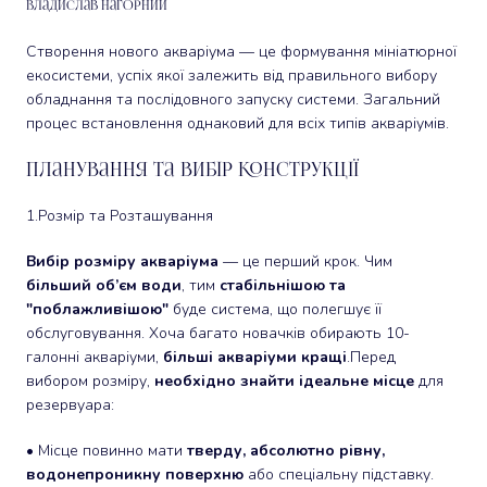
Владислав Нагорний
Створення нового акваріума — це формування мініатюрної
екосистеми, успіх якої залежить від правильного вибору
обладнання та послідовного запуску системи. Загальний
процес встановлення однаковий для всіх типів акваріумів.
Планування та Вибір Конструкції
1.Розмір та Розташування
Вибір розміру акваріума
— це перший крок. Чим
більший об’єм води
, тим
стабільнішою та
"поблажливішою"
буде система, що полегшує її
обслуговування. Хоча багато новачків обирають 10-
галонні акваріуми,
більші акваріуми кращі
.Перед
вибором розміру,
необхідно знайти ідеальне місце
для
резервуара:
• Місце повинно мати
тверду, абсолютно рівну,
водонепроникну поверхню
або спеціальну підставку.