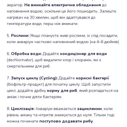
аератор.
Не вмикайте електричне обладнання
до
наповнення водою, оскільки це його пошкодить. Залиште
нагрівач на 30 хвилин, щоб він адаптувався до
температури води, перш ніж вмикати.
5.
Рослини:
Якщо плануєте живі рослини, їх слід посадити,
коли акваріум частково наповнений водою (на 4–6 дюймів).
6.
Обробка води:
Додайте
кондиціонер для води
(dechlorinator), щоб видалити хлор і хлорамін, які є
смертельними для риб.
7.
Запуск циклу (Cycling):
Додайте
корисні бактерії
(біофільтр-продукт) для початку циклу. Щоб запустити
цикл, додайте дрібку
корму для риб
, який розпадеться на
аміак і почне діяти бактеріям.
8.
Циклізація:
Акваріум вважається
зацикленим
, коли
рівень аміаку та нітритів знижується до нуля. Тільки тоді
можна починати
поступово додавати рибу
.