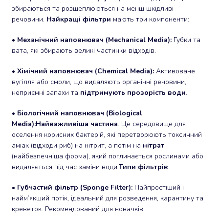
збираються та розщеплюються на менш шкідливі
речовини.
Найкращі фільтри
мають три компоненти:
•
Механічний наповнювач (Mechanical Media):
Губки та
вата, які збирають великі частинки відходів.
•
Хімічний наповнювач (Chemical Media):
Активоване
вугілля або смоли, що видаляють органічні речовини,
неприємні запахи та
підтримують прозорість води
.
•
Біологічний наповнювач (Biological
Media):
Найважливіша частина
. Це середовище для
оселення корисних бактерій, які перетворюють токсичний
аміак (відходи риб) на нітрит, а потім на
нітрат
(найбезпечніша форма), який поглинається рослинами або
видаляється під час заміни води.
Типи фільтрів
:
•
Губчастий фільтр (Sponge Filter):
Найпростіший і
найм’якший потік, ідеальний для розведення, карантину та
креветок. Рекомендований для новачків.