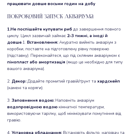
працювати довше восьми годин на добу
Покроковий Запуск Акваріума
1.Не поспішайте купувати риб
до завершення повного
циклу. Цикл зазвичай займає
2–3 тижні, а іноді й
довше
.1.
Встановлення:
Акуратно вийміть акваріум з
коробки, поставте на підготовлену рівну поверхню
(підставку). Переконайтеся, що під скляним акваріумом є
пінопласт або амортизація
(якщо це необхідно для типу
вашого акваріума).
2.
Декор:
Додайте промитий гравій/ґрунт та
хардскейп
(камені та коряги).
3.
Заповнення водою:
Наповніть акваріум
водопровідною водою
кімнатної температури,
використовуючи тарілку, щоб мінімізувати помутніння від
гравію.
4.
Установка обладнання:
Встановіть фільтр, нагрівач та