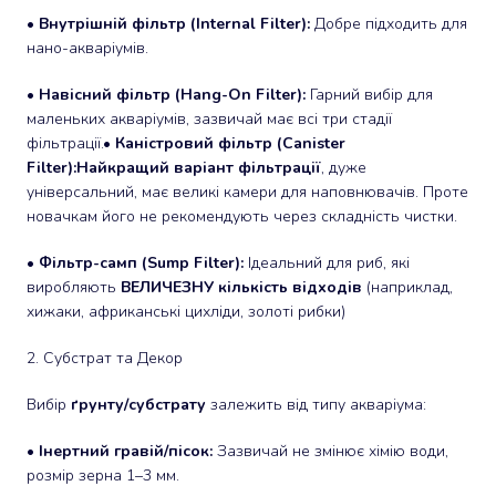
•
Внутрішній фільтр (Internal Filter):
Добре підходить для
нано-акваріумів.
•
Навісний фільтр (Hang-On Filter):
Гарний вибір для
маленьких акваріумів, зазвичай має всі три стадії
фільтрації.•
Каністровий фільтр (Canister
Filter):
Найкращий варіант фільтрації
, дуже
універсальний, має великі камери для наповнювачів. Проте
новачкам його не рекомендують через складність чистки.
•
Фільтр-самп (Sump Filter):
Ідеальний для риб, які
виробляють
ВЕЛИЧЕЗНУ кількість відходів
(наприклад,
хижаки, африканські цихліди, золоті рибки)
2. Субстрат та Декор
Вибір
ґрунту/субстрату
залежить від типу акваріума:
•
Інертний гравій/пісок:
Зазвичай не змінює хімію води,
розмір зерна 1–3 мм.