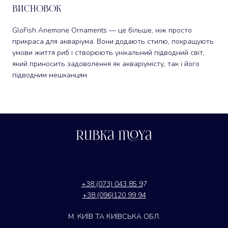
Висновок
GloFish Anemone Ornaments — це більше, ніж просто
прикраса для акваріума. Вони додають стилю, покращують
умови життя риб і створюють унікальний підводний світ,
який приносить задоволення як акваріумісту, так і його
підводним мешканцям.
Rubka moya
+38 (073) 043 85 9
7
+38 (096)120 99 94
М. КИЇВ ТА КИЇВСЬКА ОБЛ.