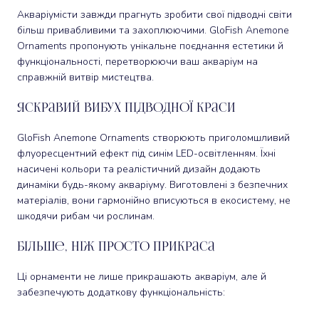
Акваріумісти завжди прагнуть зробити свої підводні світи
більш привабливими та захоплюючими. GloFish Anemone
Ornaments пропонують унікальне поєднання естетики й
функціональності, перетворюючи ваш акваріум на
справжній витвір мистецтва.
Яскравий вибух підводної краси
GloFish Anemone Ornaments створюють приголомшливий
флуоресцентний ефект під синім LED-освітленням. Їхні
насичені кольори та реалістичний дизайн додають
динаміки будь-якому акваріуму. Виготовлені з безпечних
матеріалів, вони гармонійно вписуються в екосистему, не
шкодячи рибам чи рослинам.
Більше, ніж просто прикраса
Ці орнаменти не лише прикрашають акваріум, але й
забезпечують додаткову функціональність: